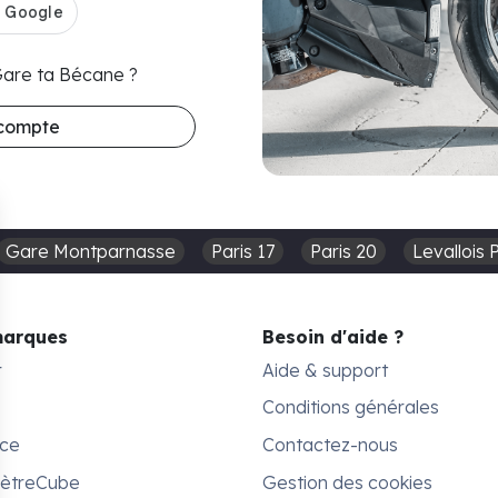
 Gare ta Bécane ?
 compte
Gare Montparnasse
Paris 17
Paris 20
Levallois 
marques
Besoin d'aide ?
r
Aide & support
Conditions générales
ace
Contactez-nous
MètreCube
Gestion des cookies