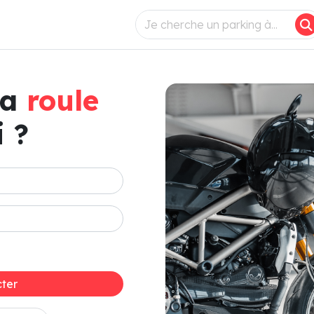
ça
roule
 ?
ter