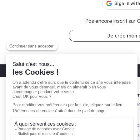
Pas encore inscrit sur
Je crée mon
Découvrez nos parkings moto
Paris 11
Gare ta Bécane
Nos 
À propos
Subte
Comment ça marche ?
Willy
Je suis propriétaire
Surpl
Blog
Petit