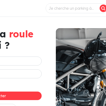
ça
roule
 ?
ter