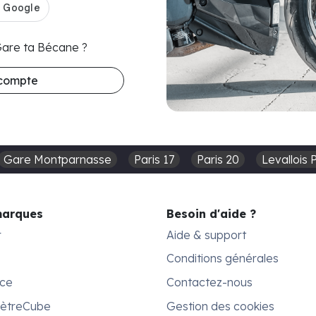
 Gare ta Bécane ?
 compte
Gare Montparnasse
Paris 17
Paris 20
Levallois 
marques
Besoin d'aide ?
r
Aide & support
Conditions générales
ace
Contactez-nous
MètreCube
Gestion des cookies