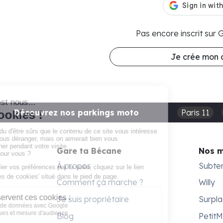
Pas encore inscrit sur
Je crée mon
Découvrez nos parkings moto
Paris 11
Gare ta Bécane
Nos 
À propos
Subte
Comment ça marche ?
Willy
Je suis propriétaire
Surpl
Blog
Petit