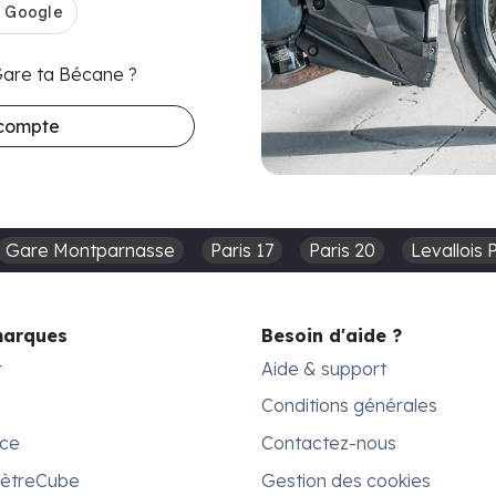
 Gare ta Bécane ?
 compte
Gare Montparnasse
Paris 17
Paris 20
Levallois 
marques
Besoin d'aide ?
r
Aide & support
Conditions générales
ace
Contactez-nous
MètreCube
Gestion des cookies