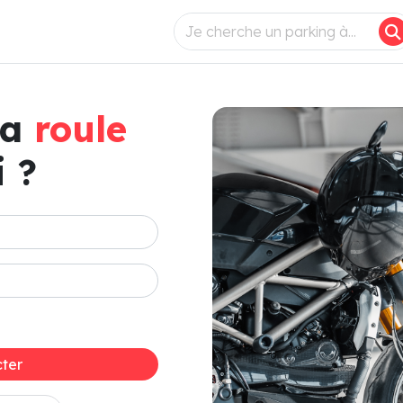
ça
roule
 ?
ter