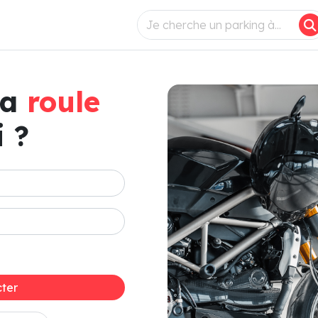
ça
roule
 ?
ter