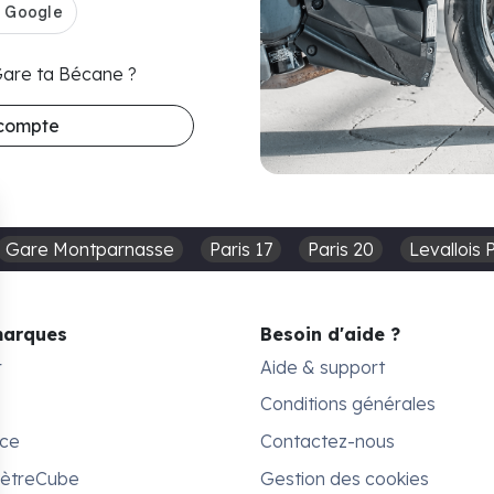
 Gare ta Bécane ?
 compte
Gare Montparnasse
Paris 17
Paris 20
Levallois 
marques
Besoin d'aide ?
r
Aide & support
Conditions générales
ace
Contactez-nous
MètreCube
Gestion des cookies