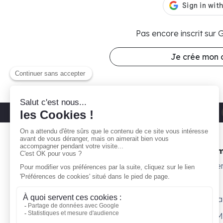
Pas encore inscrit sur
Je crée mon
Découvrez nos parkings moto
Paris 11
Gare ta Bécane
Nos 
À propos
Subte
Comment ça marche ?
Willy
Je suis propriétaire
Surpl
Blog
Petit