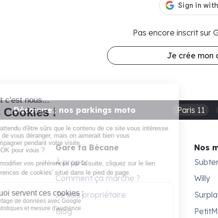
Pas encore inscrit sur
Je crée mon
Découvrez nos parkings moto
Paris 11
Gare ta Bécane
Nos 
À propos
Subte
Comment ça marche ?
Willy
Je suis propriétaire
Surpl
Blog
Petit