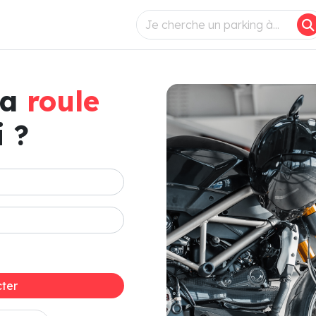
ça
roule
 ?
ter