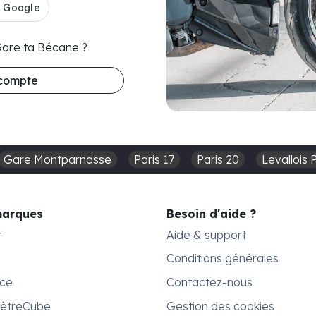
 Gare ta Bécane ?
 compte
Gare Montparnasse
Paris 17
Paris 20
Levallois 
marques
Besoin d'aide ?
r
Aide & support
Conditions générales
ace
Contactez-nous
MètreCube
Gestion des cookies