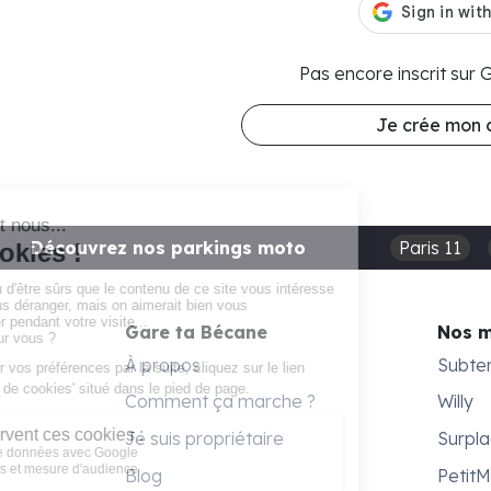
Pas encore inscrit sur
Je crée mon
Découvrez nos parkings moto
Paris 11
Gare ta Bécane
Nos 
À propos
Subte
Comment ça marche ?
Willy
Je suis propriétaire
Surpl
Blog
Petit