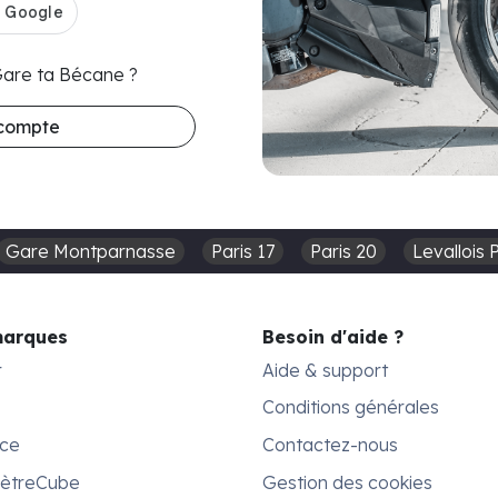
 Gare ta Bécane ?
 compte
Gare Montparnasse
Paris 17
Paris 20
Levallois 
marques
Besoin d'aide ?
r
Aide & support
Conditions générales
ace
Contactez-nous
MètreCube
Gestion des cookies