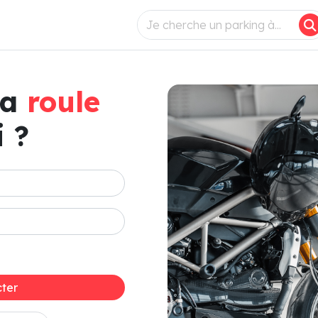
ça
roule
 ?
ter