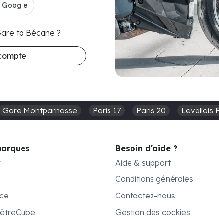
 Gare ta Bécane ?
 compte
Gare Montparnasse
Paris 17
Paris 20
Levallois 
marques
Besoin d'aide ?
r
Aide & support
Conditions générales
ace
Contactez-nous
MètreCube
Gestion des cookies