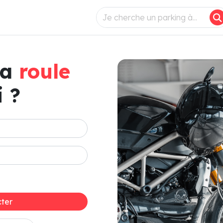
ça
roule
 ?
ter