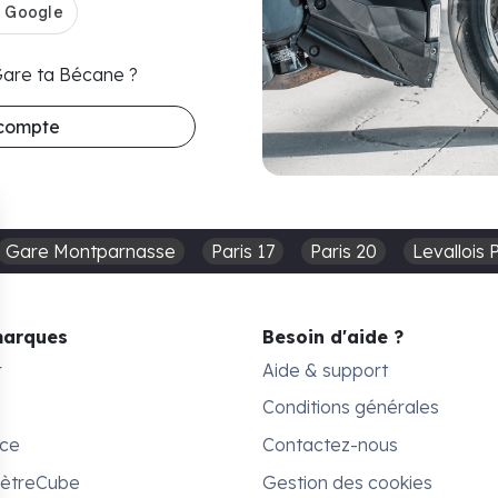
 Gare ta Bécane ?
 compte
Gare Montparnasse
Paris 17
Paris 20
Levallois 
marques
Besoin d'aide ?
r
Aide & support
Conditions générales
ace
Contactez-nous
MètreCube
Gestion des cookies