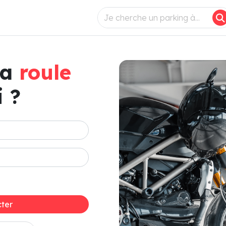
ça
roule
 ?
ter