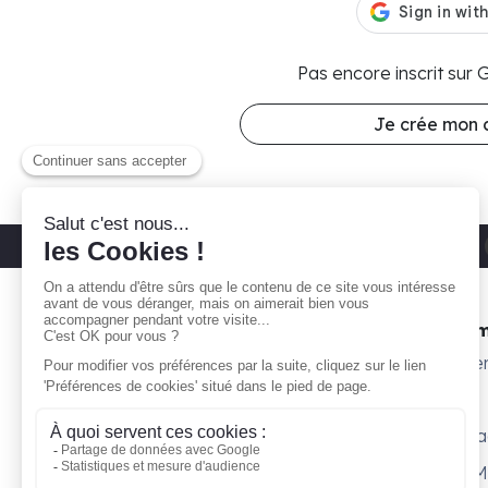
Pas encore inscrit sur
Je crée mon
Découvrez nos parkings moto
Paris 11
Gare ta Bécane
Nos 
À propos
Subte
Comment ça marche ?
Willy
Je suis propriétaire
Surpl
Blog
Petit