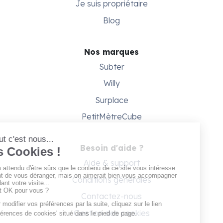
Je suis propriétaire
Blog
Nos marques
Subter
Willy
Surplace
PetitMètreCube
Besoin d'aide ?
Aide & support
Conditions générales
Contactez-nous
Gestion des cookies