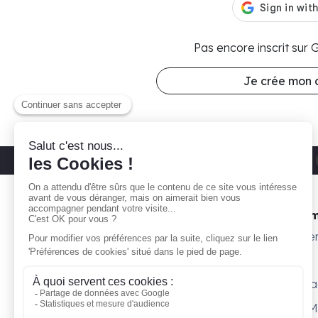
Pas encore inscrit sur
Je crée mon
Découvrez nos parkings moto
Paris 11
Gare ta Bécane
Nos 
À propos
Subte
Comment ça marche ?
Willy
Je suis propriétaire
Surpl
Blog
Petit