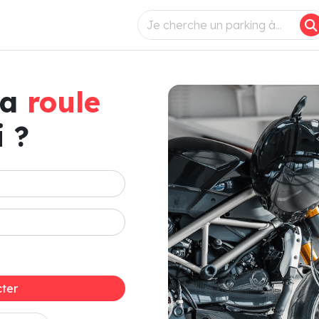
ça
roule
 ?
ter