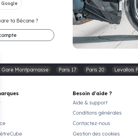
 Gare ta Bécane ?
 compte
Gare Montparnasse
Paris 17
Paris 20
Levallois 
marques
Besoin d'aide ?
r
Aide & support
Conditions générales
ace
Contactez-nous
MètreCube
Gestion des cookies