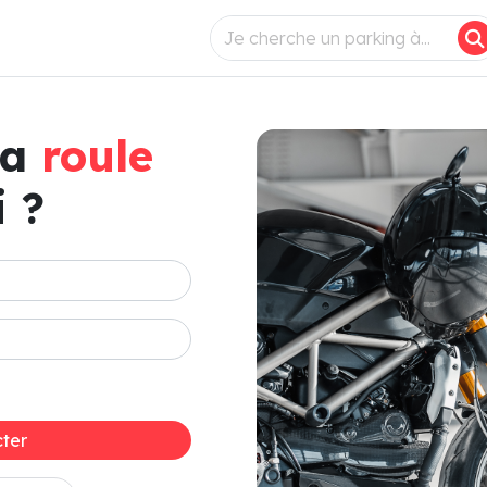
ça
roule
 ?
ter