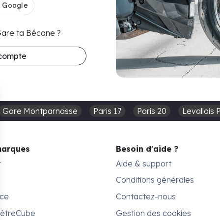
 Gare ta Bécane ?
 compte
Gare Montparnasse
Paris 17
Paris 20
Levallois 
marques
Besoin d'aide ?
r
Aide & support
Conditions générales
ace
Contactez-nous
MètreCube
Gestion des cookies