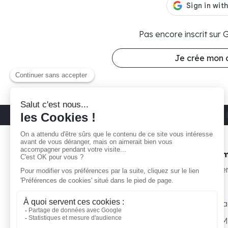
Pas encore inscrit sur
Je crée mon
Découvrez nos parkings moto
Paris 11
Gare ta Bécane
Nos 
À propos
Subte
Comment ça marche ?
Willy
Je suis propriétaire
Surpl
Blog
Petit