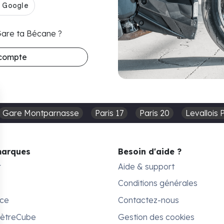
 Gare ta Bécane ?
 compte
Gare Montparnasse
Paris 17
Paris 20
Levallois 
marques
Besoin d'aide ?
r
Aide & support
Conditions générales
ace
Contactez-nous
MètreCube
Gestion des cookies