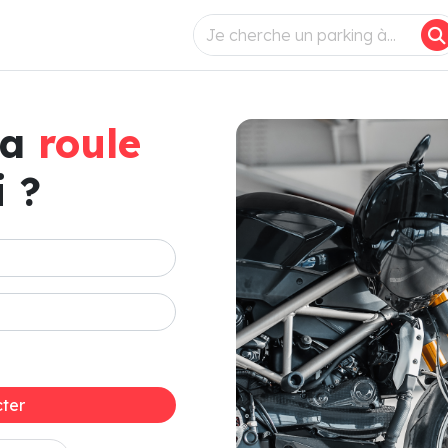
ça
roule
 ?
ter