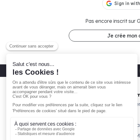
Pas encore inscrit sur
Je crée mon
Découvrez nos parkings moto
Paris 11
Gare ta Bécane
Nos 
À propos
Subte
Comment ça marche ?
Willy
Je suis propriétaire
Surpl
Blog
Petit