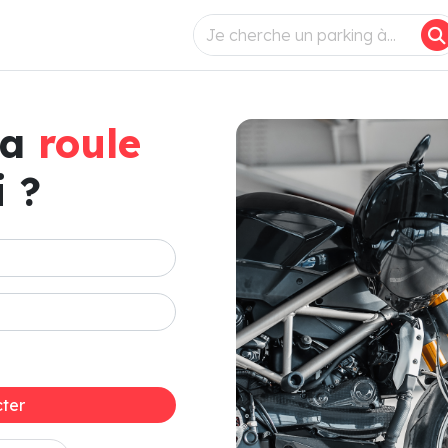
ça
roule
 ?
ter