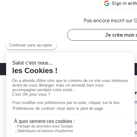
Pas encore inscrit sur
Je crée mon
Découvrez nos parkings moto
Paris 11
Gare ta Bécane
Nos 
À propos
Subte
Comment ça marche ?
Willy
Je suis propriétaire
Surpl
Blog
Petit