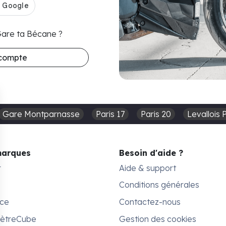
 Gare ta Bécane ?
 compte
Gare Montparnasse
Paris 17
Paris 20
Levallois 
marques
Besoin d'aide ?
r
Aide & support
Conditions générales
ace
Contactez-nous
MètreCube
Gestion des cookies