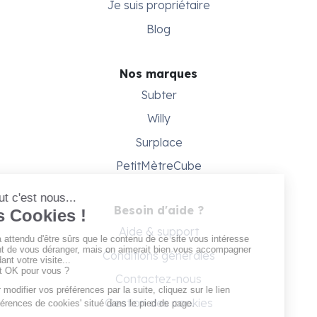
Je suis propriétaire
Blog
Nos marques
Subter
Willy
Surplace
PetitMètreCube
Besoin d'aide ?
Aide & support
Conditions générales
Contactez-nous
Gestion des cookies