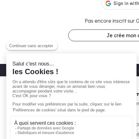
Pas encore inscrit sur
Je crée mon
Découvrez nos parkings moto
Paris 11
Gare ta Bécane
Nos 
À propos
Subte
Comment ça marche ?
Willy
Je suis propriétaire
Surpl
Blog
Petit