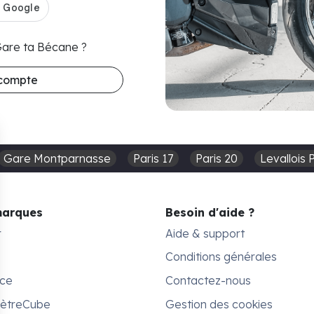
 Gare ta Bécane ?
 compte
Gare Montparnasse
Paris 17
Paris 20
Levallois 
marques
Besoin d'aide ?
r
Aide & support
Conditions générales
ace
Contactez-nous
MètreCube
Gestion des cookies