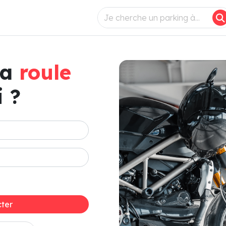
ça
roule
 ?
ter