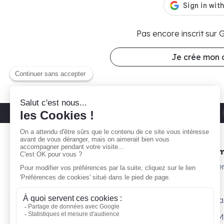
Pas encore inscrit sur
Je crée mon
Découvrez nos parkings moto
Paris 11
Gare ta Bécane
Nos 
À propos
Subte
Comment ça marche ?
Willy
Je suis propriétaire
Surpl
Blog
Petit