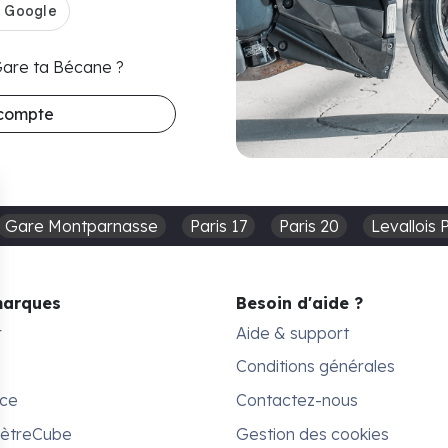
 Gare ta Bécane ?
 compte
Gare Montparnasse
Paris 17
Paris 20
Levallois 
marques
Besoin d'aide ?
r
Aide & support
Conditions générales
ace
Contactez-nous
MètreCube
Gestion des cookies