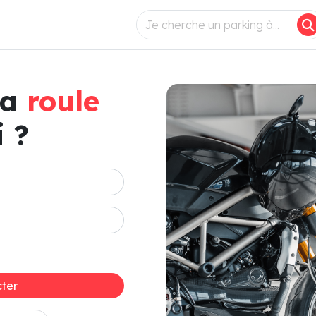
ça
roule
 ?
ter