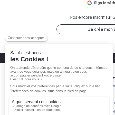
Pas encore inscrit sur
Je crée mon
Découvrez nos parkings moto
Paris 11
Gare ta Bécane
Nos 
À propos
Subte
Comment ça marche ?
Willy
Je suis propriétaire
Surpl
Blog
Petit