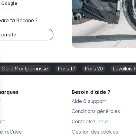
 Gare ta Bécane ?
 compte
Gare Montparnasse
Paris 17
Paris 20
Levallois 
marques
Besoin d'aide ?
r
Aide & support
Conditions générales
ace
Contactez-nous
MètreCube
Gestion des cookies