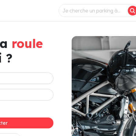
ça
roule
 ?
ter