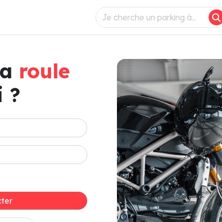
ça
roule
 ?
ter