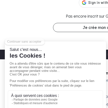
Pas encore inscrit sur
Je crée mon
Découvrez nos parkings moto
Paris 11
Gare ta Bécane
Nos 
À propos
Subte
Comment ça marche ?
Willy
Je suis propriétaire
Surpl
Blog
Petit