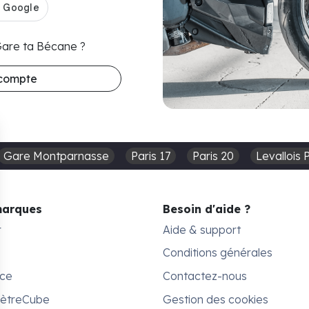
 Gare ta Bécane ?
 compte
Gare Montparnasse
Paris 17
Paris 20
Levallois 
marques
Besoin d'aide ?
r
Aide & support
Conditions générales
ace
Contactez-nous
MètreCube
Gestion des cookies