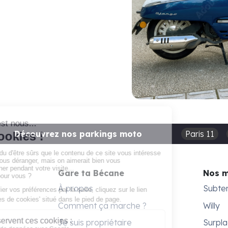
Découvrez nos parkings moto
Paris 11
Gare ta Bécane
Nos 
À propos
Subte
Comment ça marche ?
Willy
Je suis propriétaire
Surpl