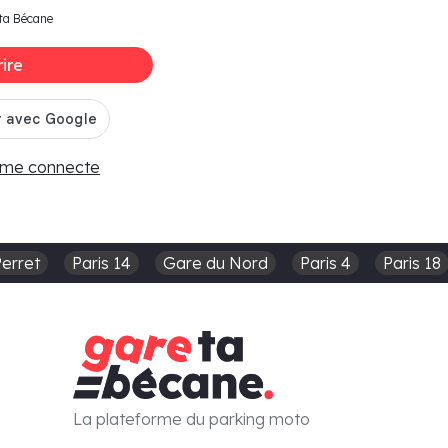
ta Bécane
rire
 me connecte
Perret
Paris 14
Gare du Nord
Paris 4
Paris 18
La plateforme du parking moto