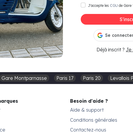
J'accepte les
CGU
de Gare 
S'insc
Déjà inscrit ?
Je
Gare Montparnasse
Paris 17
Paris 20
Levallois 
marques
Besoin d'aide ?
r
Aide & support
Conditions générales
ace
Contactez-nous