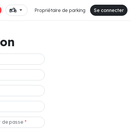
Propriétaire de parking
Se connecter
ion
t de passe
*