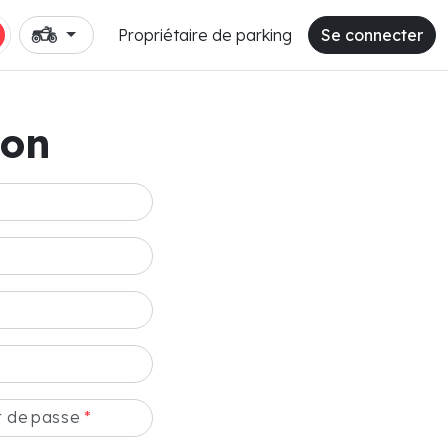
Propriétaire de parking
Se connecter
ion
t de passe
*