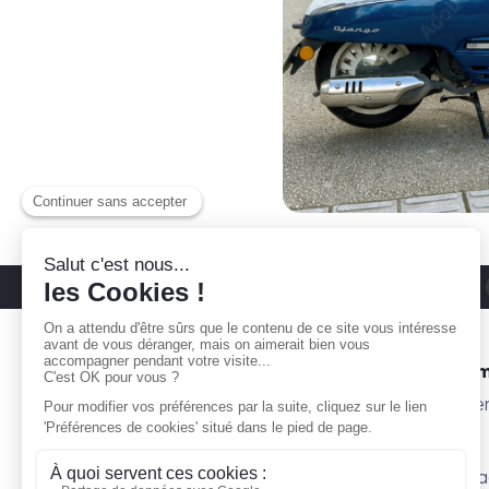
Découvrez nos parkings moto
Paris 11
Gare ta Bécane
Nos 
À propos
Subte
Comment ça marche ?
Willy
Je suis propriétaire
Surpl