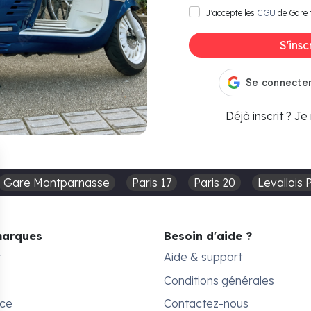
J'accepte les
CGU
de Gare 
S'insc
Déjà inscrit ?
Je
Gare Montparnasse
Paris 17
Paris 20
Levallois 
marques
Besoin d'aide ?
r
Aide & support
Conditions générales
ace
Contactez-nous