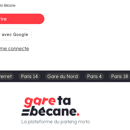
ta Bécane
rire
 me connecte
Perret
Paris 14
Gare du Nord
Paris 4
Paris 18
La plateforme du parking moto