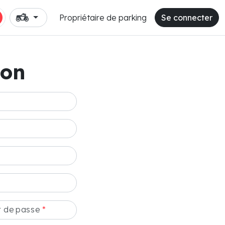
Propriétaire de parking
Se connecter
ion
t de passe
*