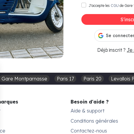
J'accepte les
CGU
de Gare 
S'insc
Déjà inscrit ?
Je
Gare Montparnasse
Paris 17
Paris 20
Levallois 
marques
Besoin d'aide ?
r
Aide & support
Conditions générales
ace
Contactez-nous