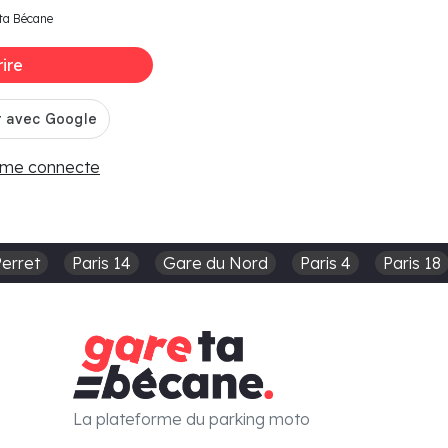
ta Bécane
rire
 me connecte
Perret
Paris 14
Gare du Nord
Paris 4
Paris 18
La plateforme du parking moto