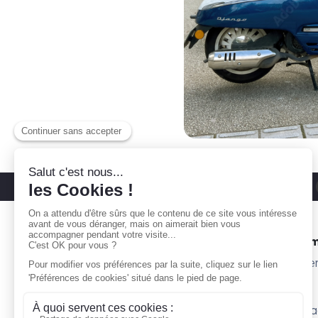
Découvrez nos parkings moto
Paris 11
Gare ta Bécane
Nos 
À propos
Subte
Comment ça marche ?
Willy
Je suis propriétaire
Surpl