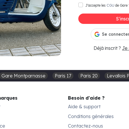
J'accepte les
CGU
de Gare 
S'insc
Déjà inscrit ?
Je
Gare Montparnasse
Paris 17
Paris 20
Levallois 
marques
Besoin d'aide ?
r
Aide & support
Conditions générales
ace
Contactez-nous