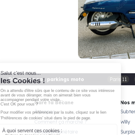
Découvrez nos parkings moto
Paris 11
Gare ta Bécane
Nos 
À propos
Subte
Comment ça marche ?
Willy
Je suis propriétaire
Surpl