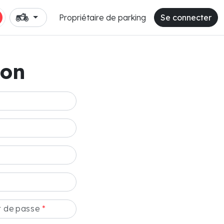
Propriétaire de parking
Se connecter
ion
t de passe
*