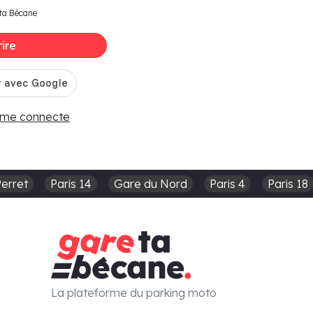
ta Bécane
rire
 me connecte
Perret
Paris 14
Gare du Nord
Paris 4
Paris 18
La plateforme du parking moto