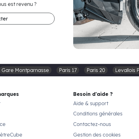
us est revenu ?
ter
Gare Montparnasse
Paris 17
Paris 20
Levallois 
marques
Besoin d'aide ?
r
Aide & support
Conditions générales
ace
Contactez-nous
MètreCube
Gestion des cookies