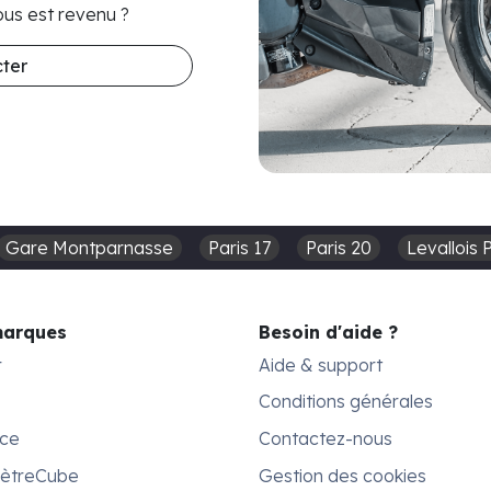
us est revenu ?
ter
Gare Montparnasse
Paris 17
Paris 20
Levallois 
marques
Besoin d'aide ?
r
Aide & support
Conditions générales
ace
Contactez-nous
MètreCube
Gestion des cookies