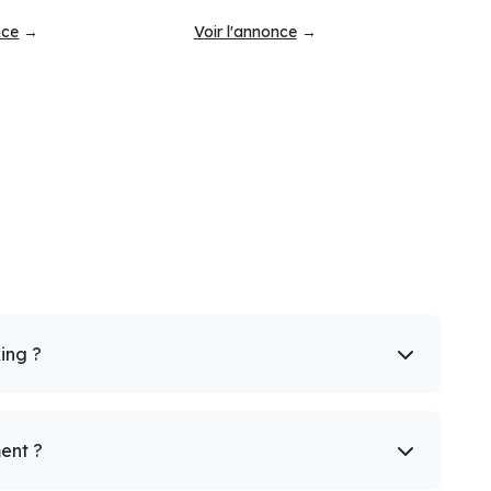
nce
→
Voir l'annonce
→
king ?
ent ?