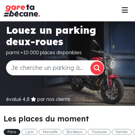
Louez un parking
deux-roues
parmi +10 000 places disponibles
évalué
4,8
par nos clients
Les places du moment
Paris
Lyon
Marseille
Bordeaux
Toulouse
Nantes