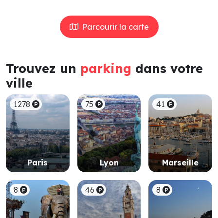
Parcourir la carte
Trouvez un
parking
dans votre
ville
1278
75
41
Paris
Lyon
Marseille
8
46
8