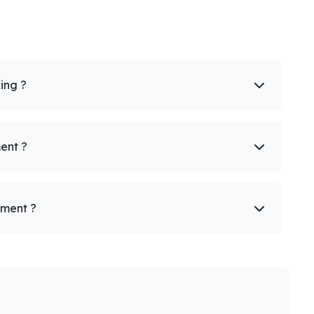
king ?
ent ?
ement ?