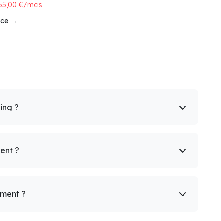
65,00 €/mois
nce
→
king ?
ent ?
ement ?