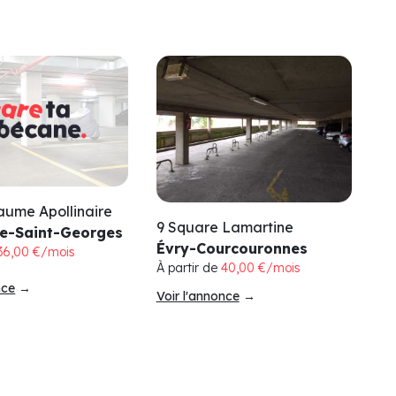
laume Apollinaire
9 Square Lamartine
ve-Saint-Georges
Évry-Courcouronnes
36,00 €/mois
À partir de
40,00 €/mois
nce
→
Voir l'annonce
→