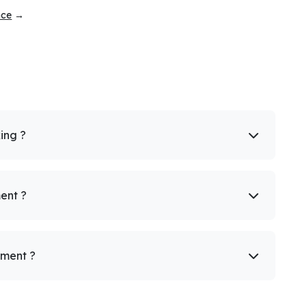
nce
→
king ?
ent ?
ement ?