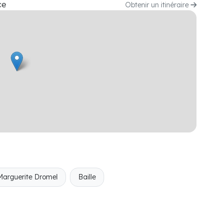
ce
Obtenir un itinéraire
Marguerite Dromel
Baille