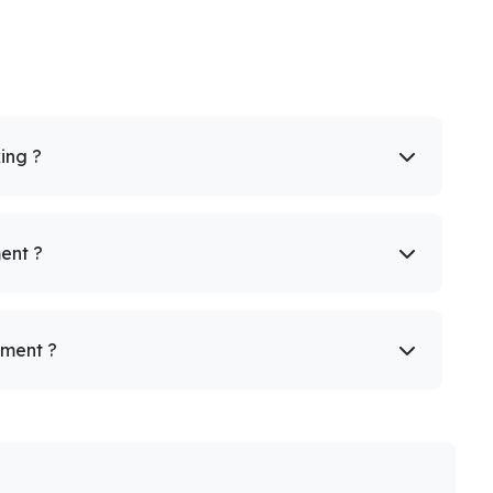
king ?
ent ?
ement ?