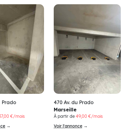
u Prado
470 Av. du Prado
Marseille
37,00 €/mois
À partir de
49,00 €/mois
nce
→
Voir l'annonce
→