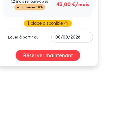
12 mois renouvelables
43,00 €/
mois
économisez 10%
1 place disponible
Louer à partir du
Réserver maintenant