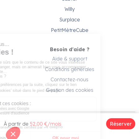
Willy
Surplace
PetitMètreCube
Besoin d'aide ?
Aide & support
Conditions générales
Contactez-nous
Gestion des cookies
À partir de
52,00 €/mois
Réserver
Copyright © 2026 - Gare ta Bécane
marque de
CORP1 SAS