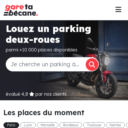
Louez un parking
deux-roues
parmi +10 000 places disponibles
évalué
4,8
par nos clients
Les places du moment
Paris
Lyon
Marseille
Bordeaux
Toulouse
Nantes