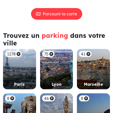
Parcourir la carte
Trouvez un
parking
dans votre
ville
1278
75
41
Paris
Lyon
Marseille
8
46
8