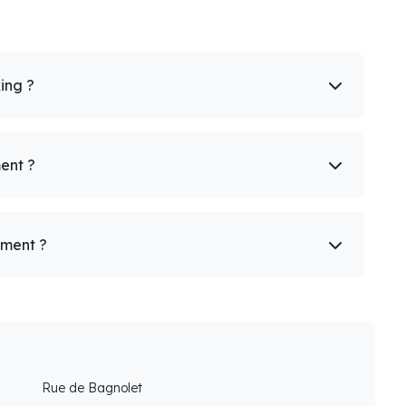
king ?
ent ?
ement ?
Rue de Bagnolet