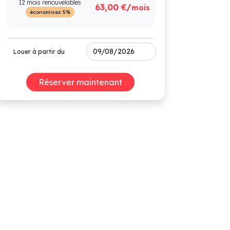
12 mois renouvelables
63,00 €/
mois
économisez 5%
Louer à partir du
Réserver maintenant