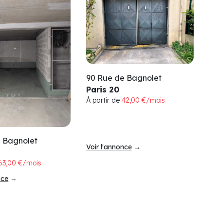
90 Rue de Bagnolet
Paris 20
À partir de
42,00 €/mois
e Bagnolet
Voir l'annonce
→
63,00 €/mois
nce
→