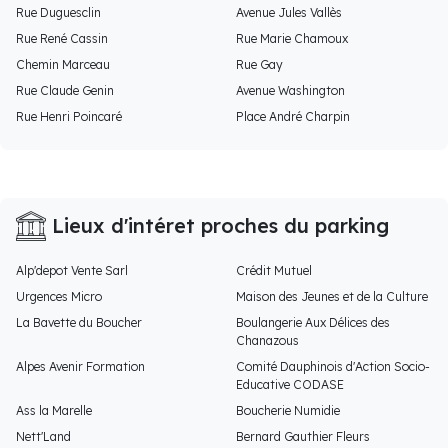
Rue Duguesclin
Avenue Jules Vallès
Rue René Cassin
Rue Marie Chamoux
Chemin Marceau
Rue Gay
Rue Claude Genin
Avenue Washington
Rue Henri Poincaré
Place André Charpin
Lieux d'intéret proches du parking
Alp'depot Vente Sarl
Crédit Mutuel
Urgences Micro
Maison des Jeunes et de la Culture
La Bavette du Boucher
Boulangerie Aux Délices des
Chanazous
Alpes Avenir Formation
Comité Dauphinois d'Action Socio-
Educative CODASE
Ass la Marelle
Boucherie Numidie
Nett'Land
Bernard Gauthier Fleurs