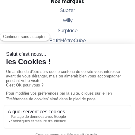
Nos marques
Subter
Willy
Surplace
PetitMètreCube
Besoin d'aide ?
Aide & support
Conditions générales
Contactez-nous
Gestion des cookies
À partir de
90,00 €/mois
Réserver
Copyright © 2026 - Gare ta Bécane
marque de