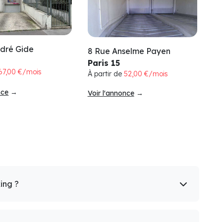
ndré Gide
8 Rue Anselme Payen
Paris 15
67,00 €/mois
À partir de
52,00 €/mois
nce
→
Voir l'annonce
→
king ?