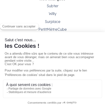
Subter
Willy
Surplace
PetitMètreCube
Besoin d'aide ?
Aide & support
Conditions générales
Contactez-nous
Gestion des cookies
À partir de
32,00 €/mois
Réserver
Copyright © 2026 - Gare ta Bécane
marque de