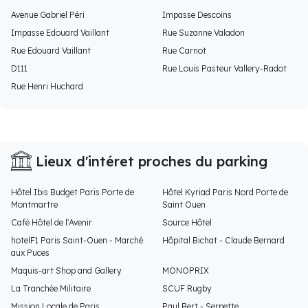
Avenue Gabriel Péri
Impasse Descoins
Impasse Edouard Vaillant
Rue Suzanne Valadon
Rue Edouard Vaillant
Rue Carnot
D111
Rue Louis Pasteur Vallery-Radot
Rue Henri Huchard
Lieux d'intéret proches du parking
Hôtel Ibis Budget Paris Porte de
Hôtel Kyriad Paris Nord Porte de
Montmartre
Saint Ouen
Café Hôtel de l'Avenir
Source Hôtel
hotelF1 Paris Saint-Ouen - Marché
Hôpital Bichat - Claude Bernard
aux Puces
Maquis-art Shop and Gallery
MONOPRIX
La Tranchée Militaire
SCUF Rugby
Mission Locale de Paris
Paul Bert - Serpette