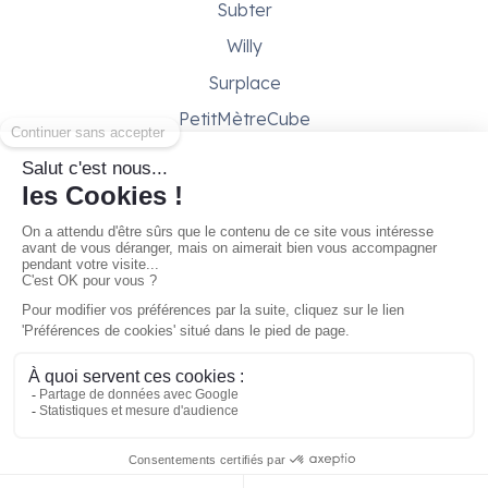
Subter
Willy
Surplace
PetitMètreCube
Besoin d'aide ?
Aide & support
Conditions générales
Contactez-nous
Gestion des cookies
À partir de
47,00 €/mois
Réserver
Copyright © 2026 - Gare ta Bécane
marque de
CORP1 SAS