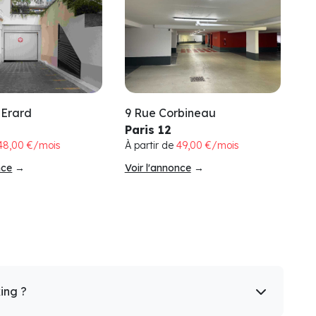
 Erard
9 Rue Corbineau
Paris 12
48,00 €/mois
À partir de
49,00 €/mois
nce
→
Voir l'annonce
→
king ?