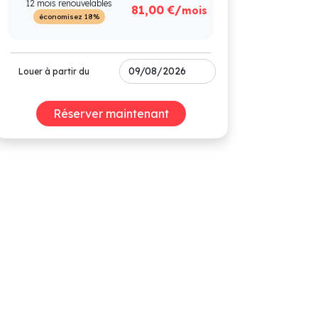
12 mois renouvelables
81,00 €/
mois
économisez 18%
Louer à partir du
Réserver maintenant