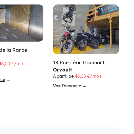
de la Rance
18 Rue Léon Gaumont
46,00 €/mois
Orvault
À partir de
46,00 €/mois
nce
→
Voir l'annonce
→