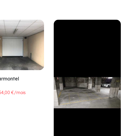
armontel
54,00 €/mois