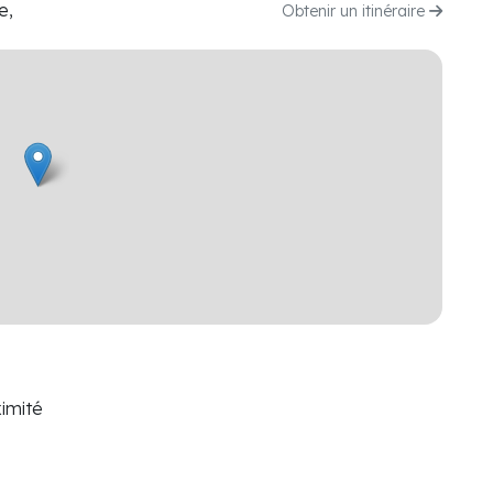
e,
Obtenir un itinéraire
imité