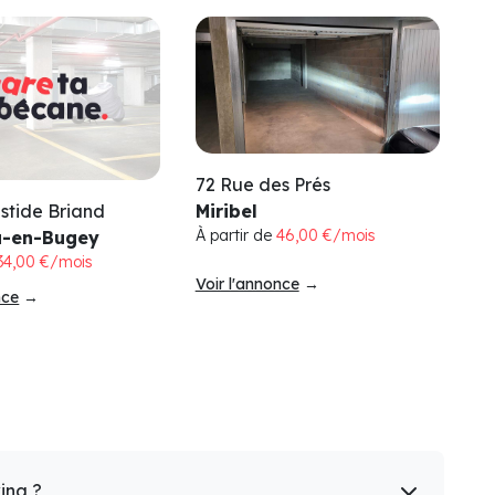
72 Rue des Prés
istide Briand
Miribel
À partir de
46,00 €/mois
u-en-Bugey
34,00 €/mois
Voir l'annonce
→
nce
→
king ?