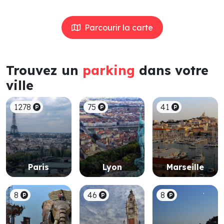
Parcourir la carte
Trouvez un
parking
dans votre
ville
1278
75
41
Paris
Lyon
Marseille
8
46
8