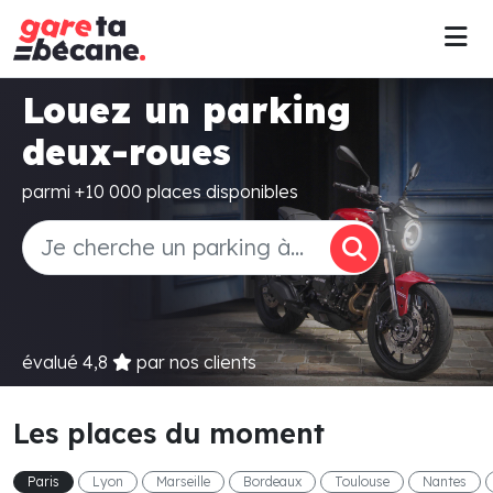
Louez un parking
deux-roues
parmi +10 000 places disponibles
évalué
4,8
par nos clients
Les places du moment
Paris
Lyon
Marseille
Bordeaux
Toulouse
Nantes