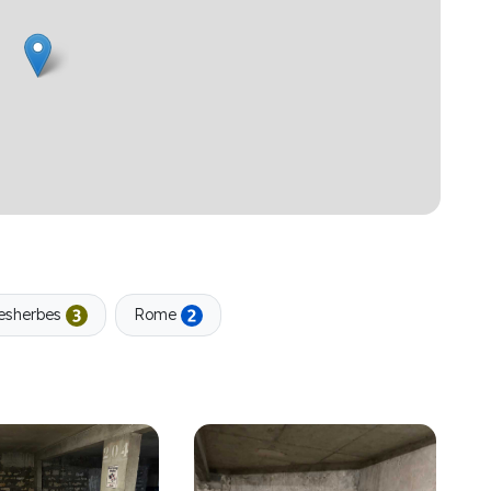
esherbes
Rome