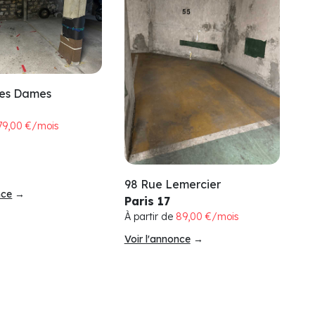
des Dames
79,00 €/mois
98 Rue Lemercier
nce
→
Paris 17
À partir de
89,00 €/mois
Voir l'annonce
→