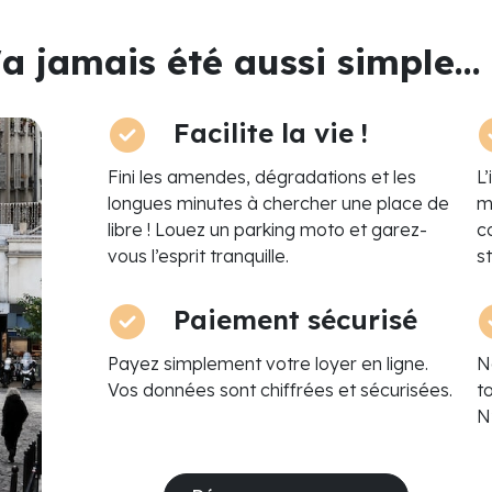
a jamais été aussi simple...
Facilite la vie !
Fini les amendes, dégradations et les
L
longues minutes à chercher une place de
m
libre ! Louez un parking moto et garez-
c
vous l’esprit tranquille.
s
Paiement sécurisé
Payez simplement votre loyer en ligne.
N
Vos données sont chiffrées et sécurisées.
t
N’