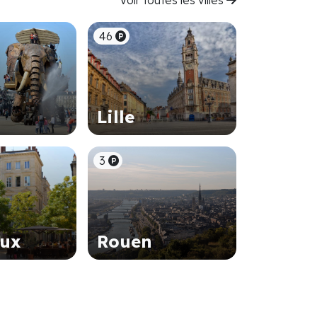
Voir toutes les villes
46
Lille
3
aux
Rouen