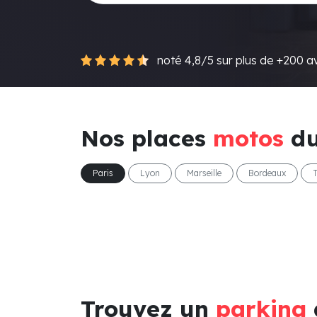
noté 4,8/5 sur plus de +200 av
Nos places
motos
du
Paris
Lyon
Marseille
Bordeaux
Trouvez un
parking