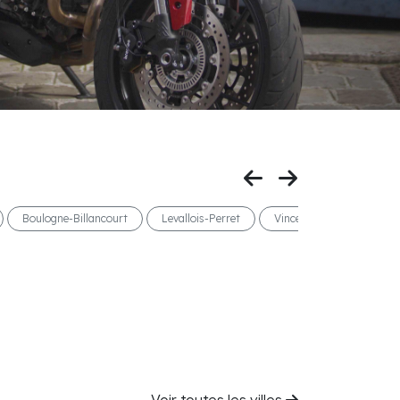
Boulogne-Billancourt
Levallois-Perret
Vincennes
Nice