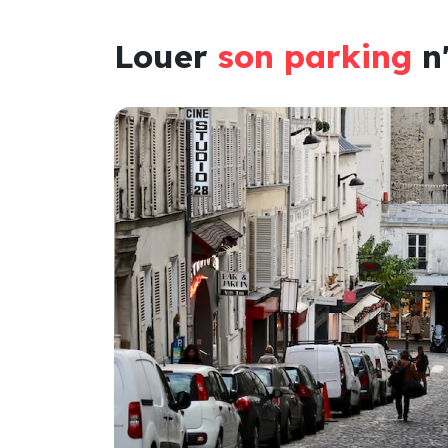
Louer
son parking
n'