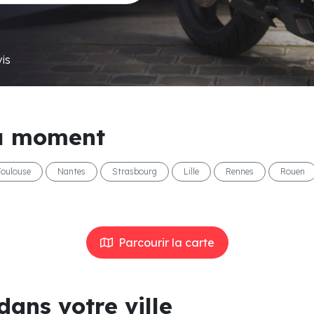
is
 moment
Toulouse
Nantes
Strasbourg
Lille
Rennes
Rouen
Parcourir la carte
dans votre ville