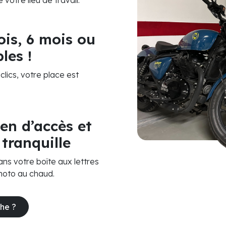
votre lieu de travail.
is, 6 mois ou
les !
lics, votre place est
en d’accès et
 tranquille
s votre boîte aux lettres
moto au chaud.
he ?