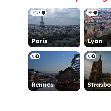
1278
75
Paris
Lyon
8
8
Rennes
Strasb