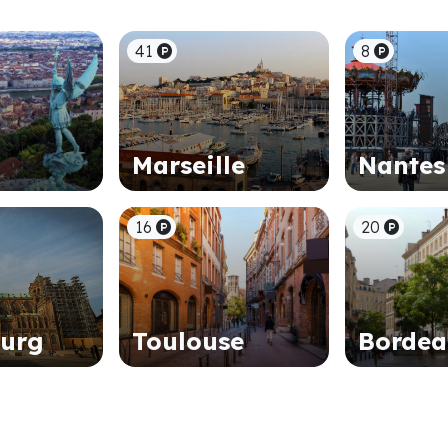
41
8
Marseille
Nantes
16
20
ourg
Toulouse
Borde