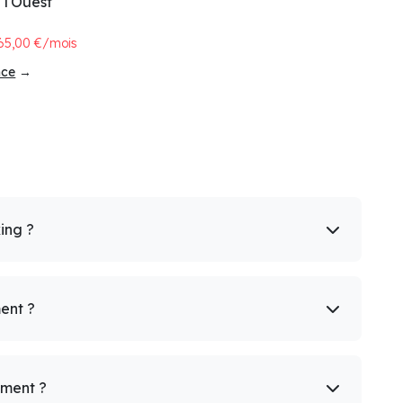
 l'Ouest
65,00 €/mois
nce
→
king ?
ent ?
ement ?