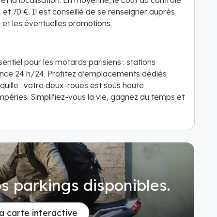
et la localisation. En moyenne, le coût du contrôle
 et 70 €. Il est conseillé de se renseigner auprès
 et les éventuelles promotions.
ssentiel pour les motards parisiens : stations
tance 24 h/24. Profitez d’emplacements dédiés
quille : votre deux-roues est sous haute
tempéries. Simplifiez-vous la vie, gagnez du temps et
s parkings disponibles.
la carte interactive