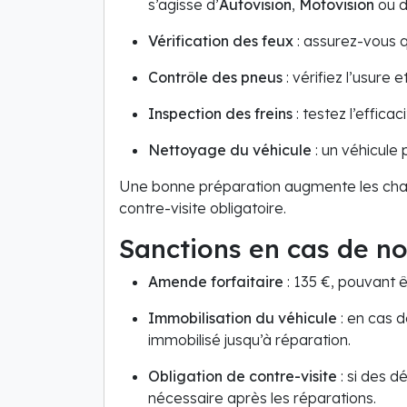
s’agisse d’
Autovision
,
Motovision
ou d
Vérification des feux
: assurez-vous q
Contrôle des pneus
: vérifiez l’usure 
Inspection des freins
: testez l’efficac
Nettoyage du véhicule
: un véhicule p
Une bonne préparation augmente les chan
contre-visite obligatoire.
Sanctions en cas de n
Amende forfaitaire
: 135 €, pouvant 
Immobilisation du véhicule
: en cas d
immobilisé jusqu’à réparation.
Obligation de contre-visite
: si des d
nécessaire après les réparations.